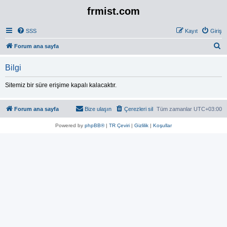
frmist.com
SSS
Kayıt
Giriş
A
Forum ana sayfa
r
Bilgi
a
Sitemiz bir süre erişime kapalı kalacaktır.
Forum ana sayfa
Bize ulaşın
Çerezleri sil
Tüm zamanlar
UTC+03:00
Powered by
phpBB®
|
TR Çeviri
|
Gizlilik
|
Koşullar