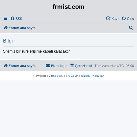
frmist.com
SSS
Kayıt
Giriş
A
Forum ana sayfa
r
Bilgi
a
Sitemiz bir süre erişime kapalı kalacaktır.
Forum ana sayfa
Bize ulaşın
Çerezleri sil
Tüm zamanlar
UTC+03:00
Powered by
phpBB®
|
TR Çeviri
|
Gizlilik
|
Koşullar