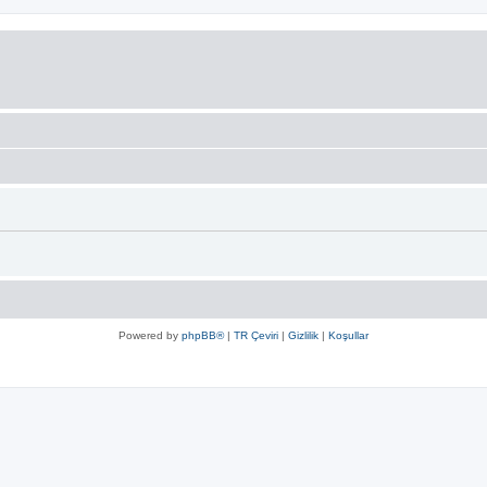
Powered by
phpBB®
|
TR Çeviri
|
Gizlilik
|
Koşullar