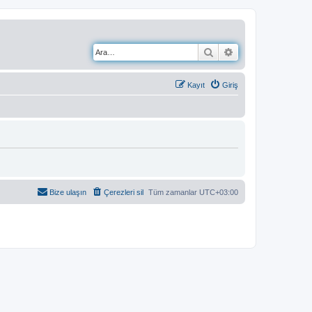
Ara
Gelişmiş arama
Kayıt
Giriş
Bize ulaşın
Çerezleri sil
Tüm zamanlar
UTC+03:00