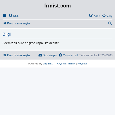
frmist.com
SSS
Kayıt
Giriş
A
Forum ana sayfa
r
Bilgi
a
Sitemiz bir süre erişime kapalı kalacaktır.
Forum ana sayfa
Bize ulaşın
Çerezleri sil
Tüm zamanlar
UTC+03:00
Powered by
phpBB®
|
TR Çeviri
|
Gizlilik
|
Koşullar