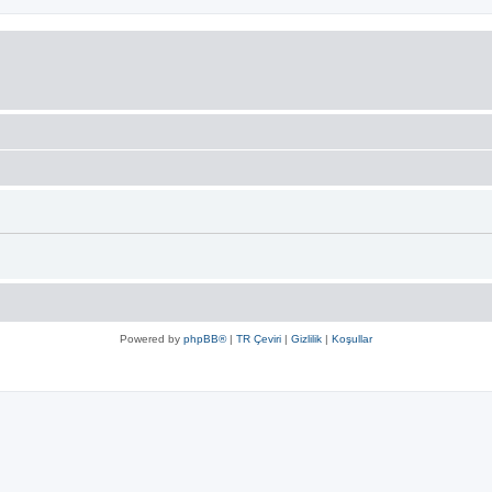
Powered by
phpBB®
|
TR Çeviri
|
Gizlilik
|
Koşullar