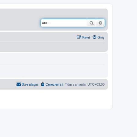
Ara
Gelişmiş arama
Kayıt
Giriş
Bize ulaşın
Çerezleri sil
Tüm zamanlar
UTC+03:00