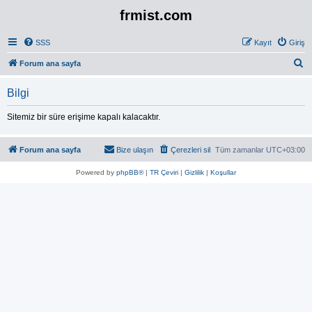
frmist.com
SSS
Kayıt
Giriş
A
Forum ana sayfa
r
Bilgi
a
Sitemiz bir süre erişime kapalı kalacaktır.
Forum ana sayfa
Bize ulaşın
Çerezleri sil
Tüm zamanlar
UTC+03:00
Powered by
phpBB®
|
TR Çeviri
|
Gizlilik
|
Koşullar