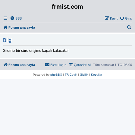
frmist.com
SSS
Kayıt
Giriş
A
Forum ana sayfa
r
Bilgi
a
Sitemiz bir süre erişime kapalı kalacaktır.
Forum ana sayfa
Bize ulaşın
Çerezleri sil
Tüm zamanlar
UTC+03:00
Powered by
phpBB®
|
TR Çeviri
|
Gizlilik
|
Koşullar