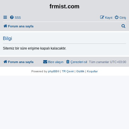
frmist.com
SSS
Kayıt
Giriş
A
Forum ana sayfa
r
Bilgi
a
Sitemiz bir süre erişime kapalı kalacaktır.
Forum ana sayfa
Bize ulaşın
Çerezleri sil
Tüm zamanlar
UTC+03:00
Powered by
phpBB®
|
TR Çeviri
|
Gizlilik
|
Koşullar