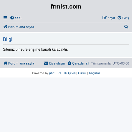
frmist.com
SSS
Kayıt
Giriş
A
Forum ana sayfa
r
Bilgi
a
Sitemiz bir süre erişime kapalı kalacaktır.
Forum ana sayfa
Bize ulaşın
Çerezleri sil
Tüm zamanlar
UTC+03:00
Powered by
phpBB®
|
TR Çeviri
|
Gizlilik
|
Koşullar