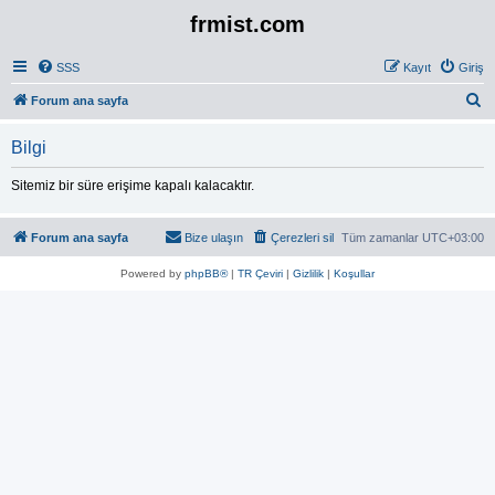
frmist.com
SSS
Kayıt
Giriş
A
Forum ana sayfa
r
Bilgi
a
Sitemiz bir süre erişime kapalı kalacaktır.
Forum ana sayfa
Bize ulaşın
Çerezleri sil
Tüm zamanlar
UTC+03:00
Powered by
phpBB®
|
TR Çeviri
|
Gizlilik
|
Koşullar