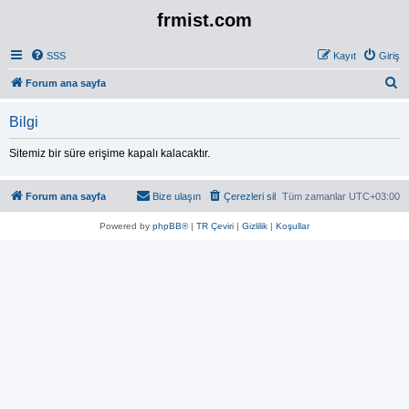
frmist.com
SSS
Kayıt
Giriş
A
Forum ana sayfa
r
Bilgi
a
Sitemiz bir süre erişime kapalı kalacaktır.
Forum ana sayfa
Bize ulaşın
Çerezleri sil
Tüm zamanlar
UTC+03:00
Powered by
phpBB®
|
TR Çeviri
|
Gizlilik
|
Koşullar