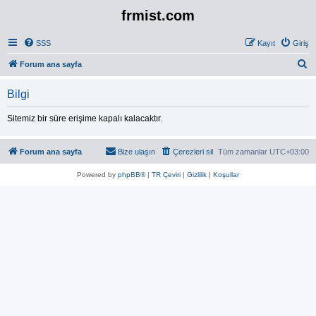
frmist.com
SSS
Kayıt
Giriş
A
Forum ana sayfa
r
Bilgi
a
Sitemiz bir süre erişime kapalı kalacaktır.
Forum ana sayfa
Bize ulaşın
Çerezleri sil
Tüm zamanlar
UTC+03:00
Powered by
phpBB®
|
TR Çeviri
|
Gizlilik
|
Koşullar