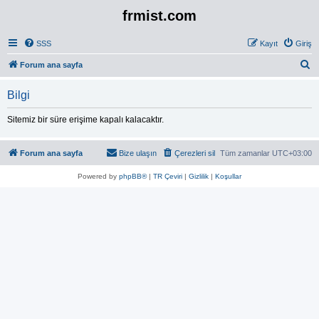
frmist.com
SSS
Kayıt
Giriş
A
Forum ana sayfa
r
Bilgi
a
Sitemiz bir süre erişime kapalı kalacaktır.
Forum ana sayfa
Bize ulaşın
Çerezleri sil
Tüm zamanlar
UTC+03:00
Powered by
phpBB®
|
TR Çeviri
|
Gizlilik
|
Koşullar