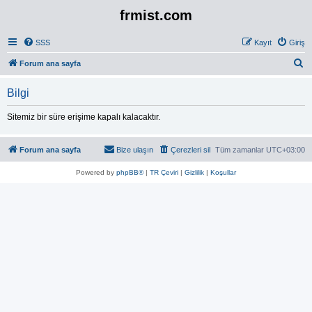
frmist.com
SSS
Kayıt
Giriş
A
Forum ana sayfa
r
Bilgi
a
Sitemiz bir süre erişime kapalı kalacaktır.
Forum ana sayfa
Bize ulaşın
Çerezleri sil
Tüm zamanlar
UTC+03:00
Powered by
phpBB®
|
TR Çeviri
|
Gizlilik
|
Koşullar