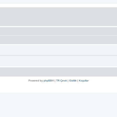
Powered by
phpBB®
|
TR Çeviri
|
Gizlilik
|
Koşullar