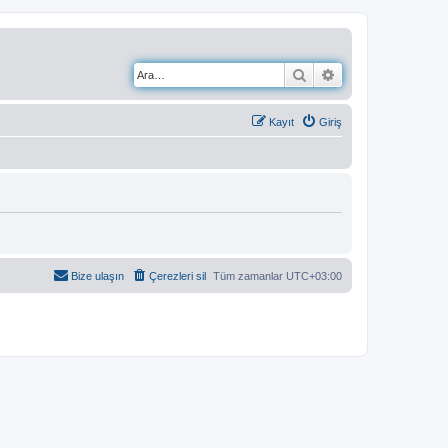
Ara
Gelişmiş arama
Kayıt
Giriş
Bize ulaşın
Çerezleri sil
Tüm zamanlar
UTC+03:00