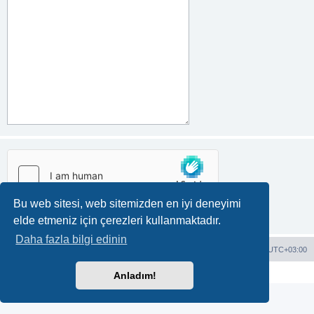
Bu web sitesi, web sitemizden en iyi deneyimi
elde etmeniz için çerezleri kullanmaktadır.
Daha fazla bilgi edinin
Forum ana sayfa
Bize ulaşın
Çerezleri sil
Tüm zamanlar
UTC+03:00
Powered by
phpBB®
|
TR Çeviri
|
Gizlilik
|
Koşullar
Anladım!