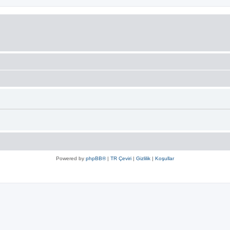
Powered by
phpBB®
|
TR Çeviri
|
Gizlilik
|
Koşullar