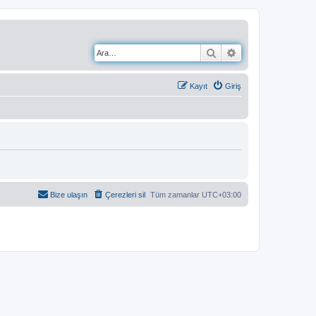
Ara
Gelişmiş arama
Kayıt
Giriş
Bize ulaşın
Çerezleri sil
Tüm zamanlar
UTC+03:00