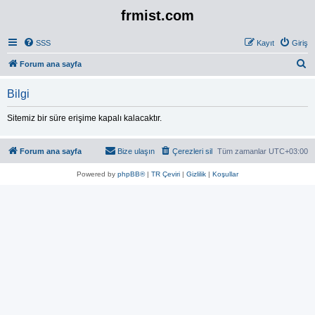
frmist.com
SSS
Kayıt
Giriş
A
Forum ana sayfa
r
Bilgi
a
Sitemiz bir süre erişime kapalı kalacaktır.
Forum ana sayfa
Bize ulaşın
Çerezleri sil
Tüm zamanlar
UTC+03:00
Powered by
phpBB®
|
TR Çeviri
|
Gizlilik
|
Koşullar