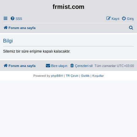
frmist.com
SSS
Kayıt
Giriş
A
Forum ana sayfa
r
Bilgi
a
Sitemiz bir süre erişime kapalı kalacaktır.
Forum ana sayfa
Bize ulaşın
Çerezleri sil
Tüm zamanlar
UTC+03:00
Powered by
phpBB®
|
TR Çeviri
|
Gizlilik
|
Koşullar