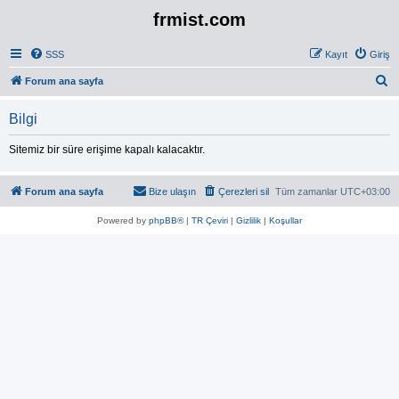
frmist.com
SSS
Kayıt
Giriş
A
Forum ana sayfa
r
Bilgi
a
Sitemiz bir süre erişime kapalı kalacaktır.
Forum ana sayfa
Bize ulaşın
Çerezleri sil
Tüm zamanlar
UTC+03:00
Powered by
phpBB®
|
TR Çeviri
|
Gizlilik
|
Koşullar