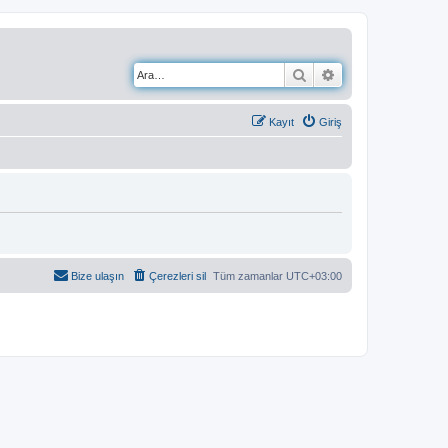
Ara
Gelişmiş arama
Kayıt
Giriş
Bize ulaşın
Çerezleri sil
Tüm zamanlar
UTC+03:00