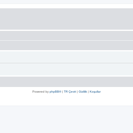
Powered by
phpBB®
|
TR Çeviri
|
Gizlilik
|
Koşullar